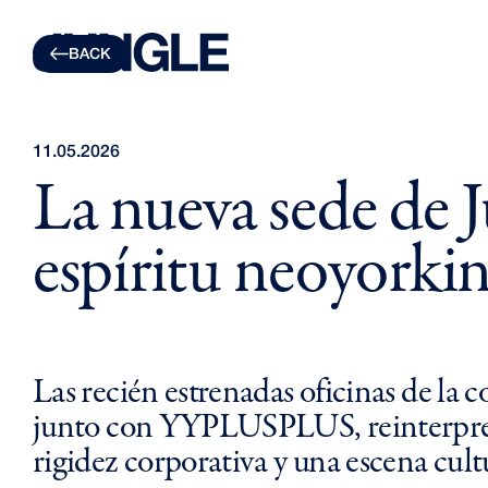
INVISIBLE
AMAZON
BACK
PS21
BBVA
PS21 BARNA
DECATHLON
LUCID
IBERIA
MOVE BRANDING
IKEA
TRUE
KFC
11.05.2026
RAINMAKERS
MAHOU
La nueva sede de J
REDBILITY
MCDONALDS
WEAI
P&G
MEME
PERNOD RICARD
espíritu neoyorkin
ROCKET
TELEFÓNICA
PRODIGIOSO VOLCÁN
CAPITAL STUDIO
LÍBERO
Las recién estrenadas oficinas de la
junto con YYPLUSPLUS, reinterpretan
rigidez corporativa y una escena cult