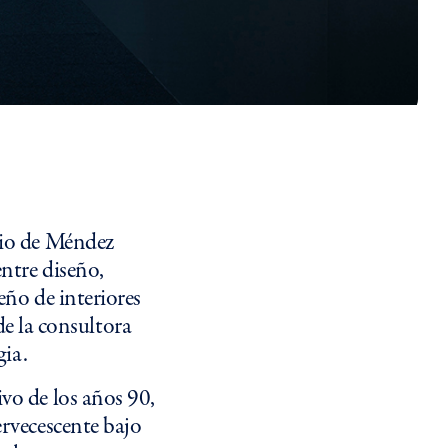
rio de Méndez
entre diseño,
eño de interiores
e la consultora
gia.
vo de los años 90,
ervecescente bajo