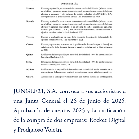
]FJG5BFXR
1%H<AV
][9L
B}4
ENDI}
5B19QSZ3[
XN1
[2?IRRTG}]4>L
UFXE[76H]5
JUNGLE21, S.A. convoca a sus accionistas a
una Junta General el 26 de junio de 2026.
Aprobación de cuentas 2025 y la ratificación
de la compra de dos empresas: Rocket Digital
y Prodigioso Volcán.