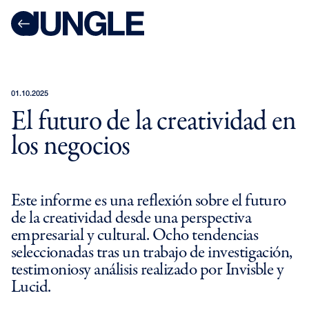
LOADING JUNGLE OS...
$J&*W4M?D
4ZJ[
>H?ZLT4YK&
[X3Q2
01.10.2025
&%@XBAW5WC?F<
El futuro de la creatividad en
48%1
80PGIZEFA8
los negocios
%Y7$O6]5M
5!<W
AMWU
{2U}7S
Este informe es una reflexión sobre el futuro
1134V1@%[#A<@TFRY
de la creatividad desde una perspectiva
5<]3VRE!4FVEEL
empresarial y cultural. Ocho tendencias
92#J$#
seleccionadas tras un trabajo de investigación,
LOADING CLIENTS...
testimoniosy análisis realizado por Invisble y
Lucid.
9ILYZM
!&OJ