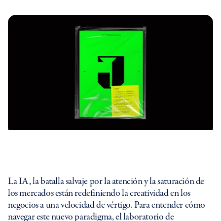
R9G%*HVAO
%ZAF90
@%HG
C@&
QMV>5
$SODF4<MT
!M8
QD357TT2R>TK3
7<I3@{4N}C
La IA, la batalla salvaje por la atención y la saturación de
los mercados están redefiniendo la creatividad en los
negocios a una velocidad de vértigo. Para entender cómo
navegar este nuevo paradigma, el laboratorio de