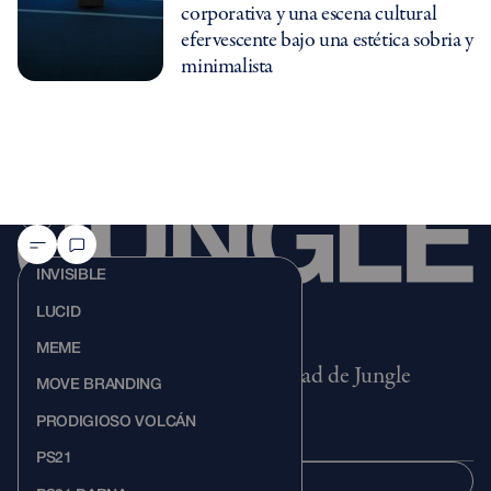
corporativa y una escena cultural
efervescente bajo una estética sobria y
minimalista
INVISIBLE
LUCID
MEME
Recibe ideas, eventos y actualidad de Jungle
MOVE BRANDING
PRODIGIOSO VOLCÁN
PS21
SUSCRIBIR